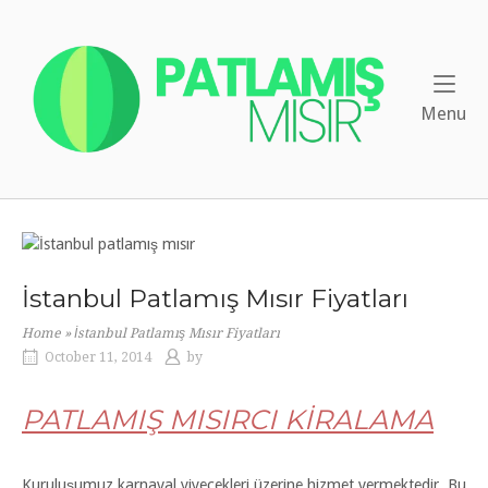
Skip
to
Home
content
Me
Menu
İstanbul Patlamış Mısır Fiyatları
Home
»
İstanbul Patlamış Mısır Fiyatları
October 11, 2014
by
PATLAMIŞ MISIRCI KİRALAMA
Kuruluşumuz karnaval yiyecekleri üzerine hizmet vermektedir. Bu