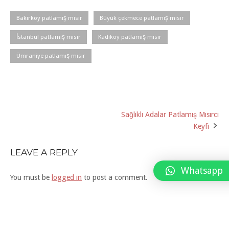
Bakırköy patlamış mısır
Büyük çekmece patlamış mısır
İstanbul patlamış mısır
Kadıköy patlamış mısır
Ümraniye patlamış mısır
Sağlıklı Adalar Patlamış Mısırcı
Post
Keyfi
navigation
LEAVE A REPLY
Whatsapp
You must be
logged in
to post a comment.