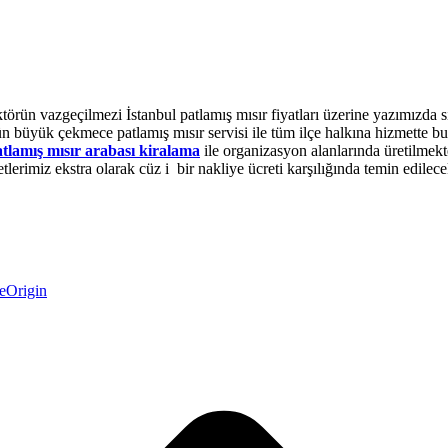
ün vazgeçilmezi İstanbul patlamış mısır fiyatları üzerine yazımızda sizl
 ürün büyük çekmece patlamış mısır servisi ile tüm ilçe halkına hizmette
tlamış mısır arabası kiralama
ile organizasyon alanlarında üretilmekt
rimiz ekstra olarak cüz i bir nakliye ücreti karşılığında temin edilece
teOrigin