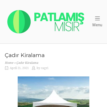
Skip
to
Home
content
Me
Menu
Çadır Kiralama
Home
»
Çadır Kiralama
April 21, 2021
by
cagri