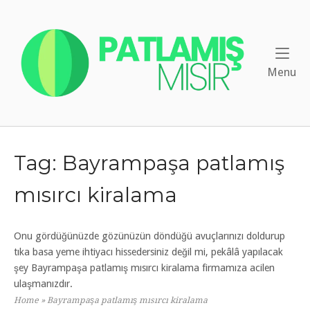
Skip
to
Home
content
Me
Menu
Tag:
Bayrampaşa patlamış
mısırcı kiralama
Onu gördüğünüzde gözünüzün döndüğü avuçlarınızı doldurup
tıka basa yeme ihtiyacı hissedersiniz değil mi, pekâlâ yapılacak
şey Bayrampaşa patlamış mısırcı kiralama firmamıza acilen
ulaşmanızdır.
Home
»
Bayrampaşa patlamış mısırcı kiralama