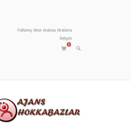
Patlamış Mısır Arabası Kiralama
İletişim
0
View
OPEN
SEARCH
shopping
BAR
cart