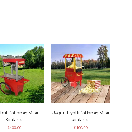
nbul Patlamış Mısır
Uygun FiyatlıPatlamış Mısır
Kiralama
kiralama
£
400.00
£
400.00