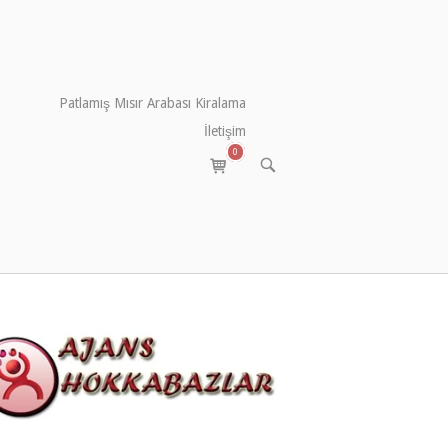
Patlamış Mısır Arabası Kiralama
İletişim
0
View
OPEN
SEARCH
shopping
BAR
cart